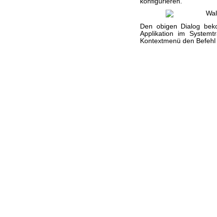
konfigurieren.
Den obigen Dialog bek
Applikation im System
Kontextmenü den Befehl 
Besucher seit 21.11.2002: