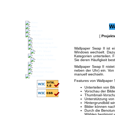
Home
Wa
News
Über mich
Software
[
Projekt
TV-Total Emulator
Wallpaper Swap II
One Package Installer
Wallpaper Swap II ist e
O.P.I. Wizard
Windows wechselt. Dazu
Kategorien unterteilen. F
WebPack Installer
Sie deren Häufigkeit bes
WebPack Builders
17° FTP
Wallpaper Swap II nistet
LogoRandomizer
neben der Uhr) ein. Von
Shutdown Manager
manuell wechseln.
Bug Report
Features von Wallpaper 
Unterteilen von Bi
Vorschau der Bild
Thumbnail-Vorsch
Unterstützung von 
Hintergrundbild wi
Bilder können nach
Durch die Benotung
Wählen bestimmt 